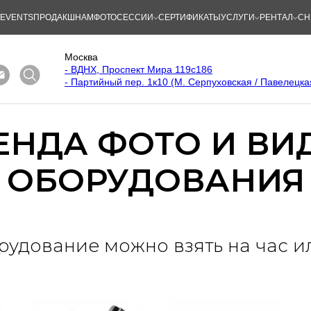
/EVENTS
ПРОДАКШНАМ
ФОТОСЕССИИ
СЕРТИФИКАТЫ
УСЛУГИ
РЕНТАЛ
СН
Москва
- ВДНХ, Проспект Мира 119с186
- Партийный пер. 1к10 (М. Серпуховская / Павелецка
ЕНДА ФОТО И ВИ
ОБОРУДОВАНИЯ
удование можно взять на час и