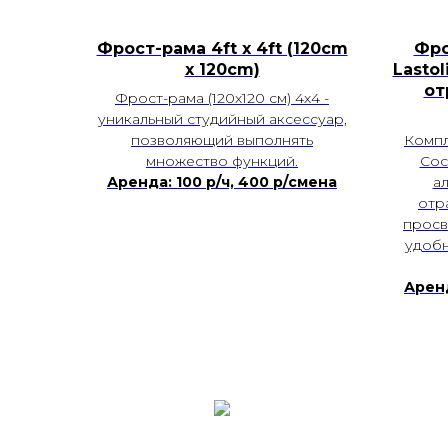
Фрост-рама 4ft x 4ft (120cm
Фро
х 120cm)
Lastol
от
Фрост-рама (120х120 см) 4х4 -
уникальный студийный аксессуар,
позволяющий выполнять
Компл
множество функций.
Сос
Аренда: 100 р/ч, 400 р/смена
а
отр
просве
удобн
Аренд