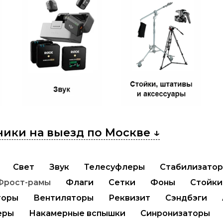
ики на выезд по Москве ↓
Свет
Звук
Телесуфлеры
Стабилизато
Фрост-рамы
Флаги
Сетки
Фоны
Стойки
торы
Вентиляторы
Реквизит
Сэндбэги
еры
Накамерные вспышки
Синронизаторы