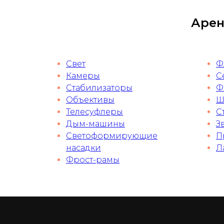
Арен
Свет
Ф
Камеры
С
Стабилизаторы
Ф
Объективы
Ш
Телесуфлеры
С
Дым-машины
З
Светоформирующие
П
насадки
Л
Фрост-рамы