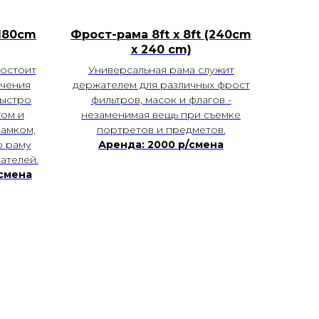
(180cm
Фрост-рама 8ft x 8ft (240cm
х 240 cm)
состоит
Универсальная рама служит
ечения
держателем для различных фрост
быстро
фильтров, масок и флагов -
гом и
незаменимая вещь при съемке
амком,
портретов и предметов.
ю раму
Аренда: 2000 р/смена
ателей.
/смена