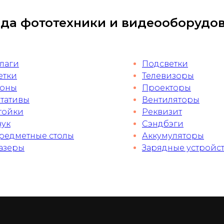
да фототехники и видеооборудо
лаги
Подсветки
етки
Телевизоры
оны
Проекторы
тативы
Вентиляторы
тойки
Реквизит
вук
Сэндбэги
редметные столы
Аккумуляторы
азеры
Зарядные устройс