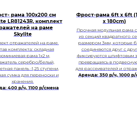
ст- рама 100х200 см
Фрост-рама 6ft x 6ft 
ite LR81243R, комплект
х 180cm)
ражателей на раме
Прочная модульная рама 
Skylite
из секций квадратного с
ект отражателей на раме.
размером 3мм, которые 
тав комплекта: складная
соединяются друг с дру
люминиевая рама 1х2 м,
фиксируются штифтовым з
ажатель серебро/белый,
превращаясь в подвесну
тная панель -1,25 ступени,
для рассеивателей и отраж
ая сумка для переноски и
Аренда: 350 р/ч, 1000 р
хранения.
а: 400 р/ч, 1100 р/смена