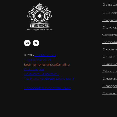
Оснащ
С цикло
С черно
С циклор
Фотостуд
С огромн
С кроват
© 2016
BestMemories
С пианин
+7 (903) 596-23-21
С камин
bestmemories-photo@mail.ru
Фотогалерея
С фактур
Реквизиты и контакты
Политика конфиденциальности
С хромак
С лазеро
Пользовательское соглашение
С новог