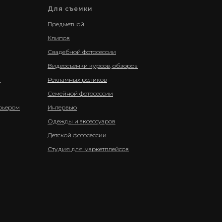
Для съемки
Предметной
Клипов
Свадебной фотосессии
Видеосъемки курсов, обзоров
а
Рекламных роликов
Семейной фотосессии
рьером
Интервью
Одежды и аксессуаров
Детской фотосессии
Студия для маркетплейсов