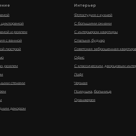
ение
Интерьер
рамой
Фотостудия с кухней
й циклорамой
С большими окнами
амой и роялем
С интерьером квартиры
ия с ванной
Спальня, будуар
ой люстрой
Советская заброшенная квартир
ью
Офис
о, роялем
С классическим, дворцовым инте
ом
Лофт
ными стенами
Черная
еем
Психушка
,
больница
м
Оранжерея
одним декором