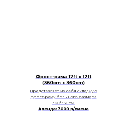
Фрост-рама 12ft x 12ft
(360cm х 360cm)
Представляет из себя складную
фрост-раму большого размера
360*360см.
Аренда: 3000 р/смена