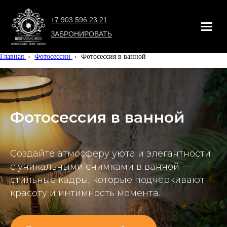
+7 903 596 23 21
ЗАБРОНИРОВАТЬ
Главная
›
Фотосессии
›
Фотосессия в ванной
Фотосессия в ванной
Создайте атмосферу уюта и элегантности
с уникальными снимками в ванной —
стильные кадры, которые подчеркивают
красоту и интимность момента.