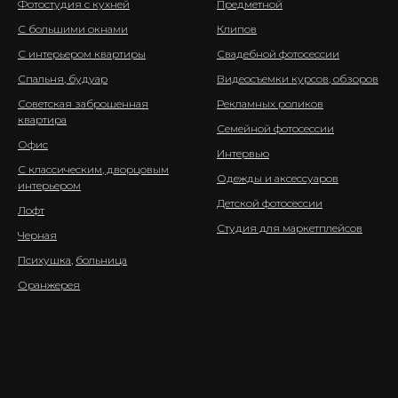
Фотостудия с кухней
Предметной
С большими окнами
Клипов
С интерьером квартиры
Свадебной фотосессии
Спальня, будуар
Видеосъемки курсов, обзоров
Советская заброшенная
Рекламных роликов
квартира
Семейной фотосессии
Офис
Интервью
С классическим, дворцовым
Одежды и аксессуаров
интерьером
Детской фотосессии
Лофт
Студия для маркетплейсов
Черная
Психушка
,
больница
Оранжерея