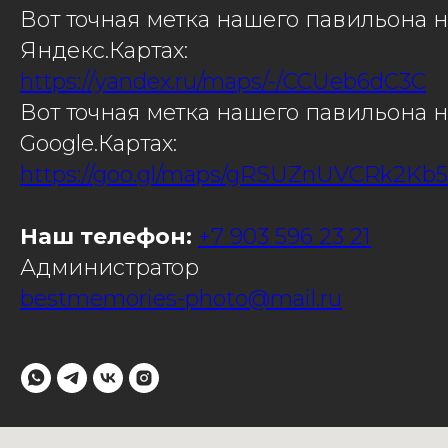
Вот точная метка нашего павильона н
Яндекс.Картах:
https://yandex.ru/maps/-/CCUeb6dC3C
Вот точная метка нашего павильона н
Google.Картах:
https://goo.gl/maps/gRSUZnUVCRk2Kb
Наш телефон:
+7 903 596 23 21
Администратор
bestmemories-photo@mail.ru