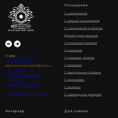
Оснащение
С циклорамой
С черной циклорамой
С циклорамой и роялем
Фотостудия с ванной
С огромной люстрой
С кроватью
© 2016
BestMemories
С пианино, роялем
+7 (903) 596-23-21
С камином
bestmemories-photo@mail.ru
Фотогалерея
С фактурными стенами
Реквизиты и контакты
Политика
С хромакеем
конфиденциальности
С лазером
Пользовательское соглашение
С новогодним декором
Интерьер
Для съемки