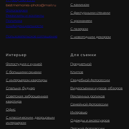
С камином
bestmemories-photo@mail.ru
Фотогалерея
С фактурными стенами
Реквизиты и контакты
Политика
С хромакеем
конфиденциальности
С лазером
Пользовательское соглашение
С новогодним декором
Интерьер
Для съемки
Фотостудия с кухней
Предметной
С большими окнами
Клипов
С интерьером квартиры
Свадебной фотосессии
Спальня, будуар
Видеосъемки курсов, обзоров
Советская заброшенная
Рекламных роликов
квартира
Семейной фотосессии
Офис
Интервью
С классическим, дворцовым
Одежды и аксессуаров
интерьером
Детской фотосессии