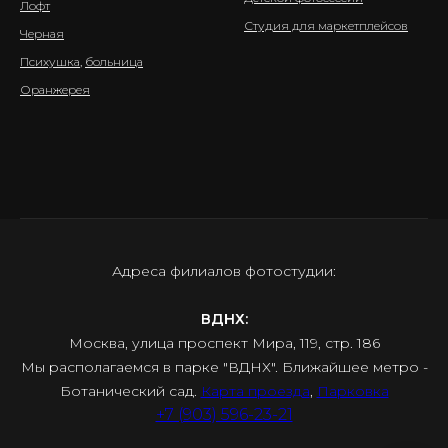
Лофт
Студия для маркетплейсов
Черная
Психушка
,
больница
Оранжерея
Адреса филиалов фотостудии:
ВДНХ:
Москва, улица проспект Мира, 119, стр. 186
Мы располагаемся в парке "ВДНХ". Ближайшее метро -
Ботанический сад.
Карта проезда
,
Парковка
+7 (903) 596-23-21