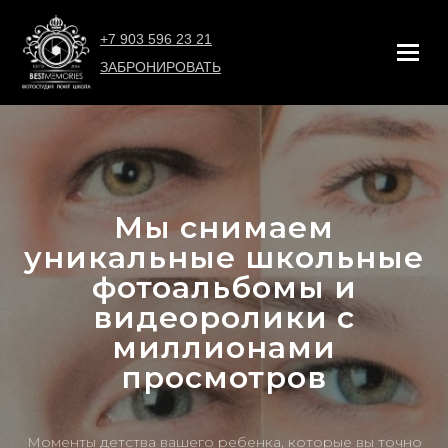
+7 903 596 23 21
ЗАБРОНИРОВАТЬ
Мы снимаем
уникальные школьные
фотоальбомы и
видеоролики с
миллионами
просмотров
Моменты детства вашего ребенка, которые вы точно