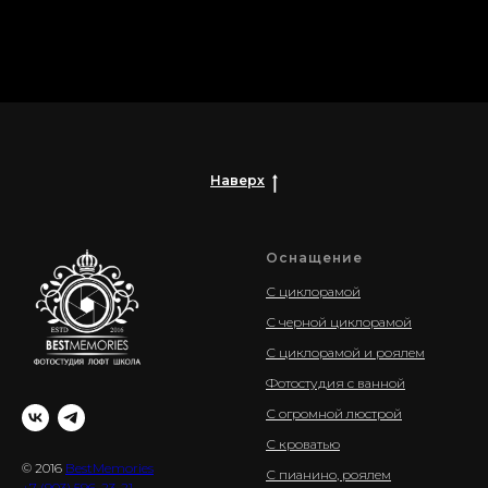
Наверх
Оснащение
С циклорамой
С черной циклорамой
С циклорамой и роялем
Фотостудия с ванной
С огромной люстрой
С кроватью
© 2016
BestMemories
С пианино, роялем
+7 (903) 596-23-21