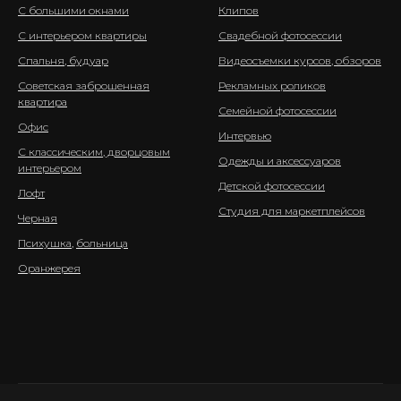
С большими окнами
Клипов
С интерьером квартиры
Свадебной фотосессии
Спальня, будуар
Видеосъемки курсов, обзоров
Советская заброшенная
Рекламных роликов
квартира
Семейной фотосессии
Офис
Интервью
С классическим, дворцовым
Одежды и аксессуаров
интерьером
Детской фотосессии
Лофт
Студия для маркетплейсов
Черная
Психушка
,
больница
Оранжерея