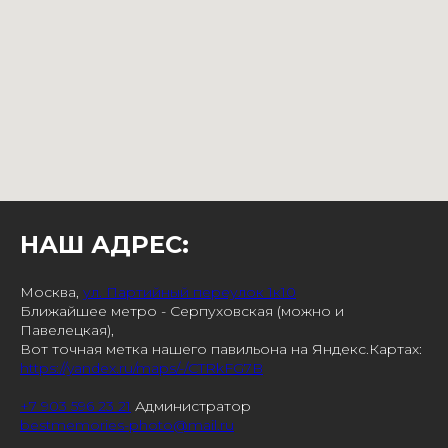
НАШ АДРЕС:
Москва,
ул. Партийный переулок 1к10
Ближайшее метро - Серпуховская (можно и
Павелецкая),
Вот точная метка нашего павильона на Яндекс.Картах:
https://yandex.ru/maps/-/CTRkFG7B
+7 903 596 23 21
Администратор
bestmemories-photo@mail.ru