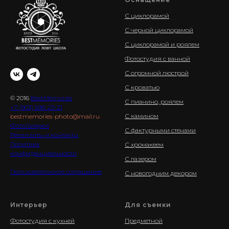
С циклорамой
С черной циклорамой
С циклорамой и роялем
Фотостудия с ванной
С огромной люстрой
С кроватью
© 2016
BestMemories
С пианино, роялем
+7 (903) 596-23-21
С камином
bestmemories-photo@mail.ru
Фотогалерея
С фактурными стенами
Реквизиты и контакты
Политика
С хромакеем
конфиденциальности
С лазером
Пользовательское соглашение
С новогодним декором
Интерьер
Для съемки
Фотостудия с кухней
Предметной