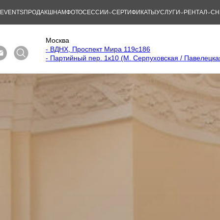
/EVENTS
ПРОДАКШНАМ
ФОТОСЕССИИ
СЕРТИФИКАТЫ
УСЛУГИ
РЕНТАЛ
СН
Москва
- ВДНХ, Проспект Мира 119с186
- Партийный пер. 1к10 (М. Серпуховская / Павелецка