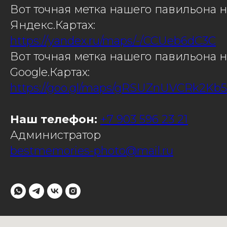
Вот точная метка нашего павильона н
Яндекс.Картах:
https://yandex.ru/maps/-/CCUeb6dC3C
Вот точная метка нашего павильона н
Google.Картах:
https://goo.gl/maps/gRSUZnUVCRk2Kb
Наш телефон:
+7 903 596 23 21
Администратор
bestmemories-photo@mail.ru