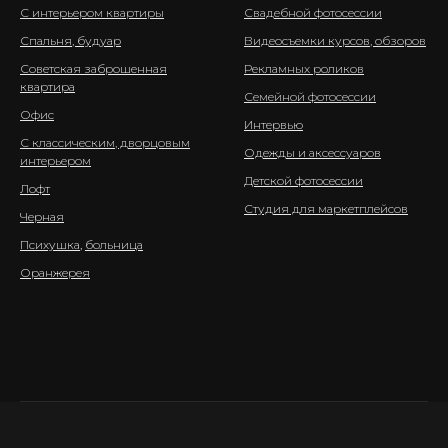
С интерьером квартиры
Свадебной фотосессии
Спальня, будуар
Видеосъемки курсов, обзоров
Советская заброшенная
Рекламных роликов
квартира
Семейной фотосессии
Офис
Интервью
С классическим, дворцовым
Одежды и аксессуаров
интерьером
Детской фотосессии
Лофт
Студия для маркетплейсов
Черная
Психушка
,
больница
Оранжерея