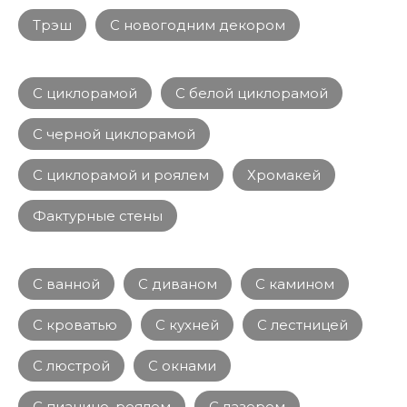
Трэш
С новогодним декором
С циклорамой
С белой циклорамой
С черной циклорамой
С циклорамой и роялем
Хромакей
Фактурные стены
С ванной
С диваном
С камином
С кроватью
С кухней
С лестницей
С люстрой
С окнами
С пианино, роялем
С лазером