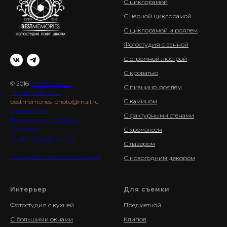
С циклорамой
С черной циклорамой
С циклорамой и роялем
Фотостудия с ванной
С огромной люстрой
С кроватью
© 2016
BestMemories
С пианино, роялем
+7 (903) 596-23-21
С камином
bestmemories-photo@mail.ru
Фотогалерея
С фактурными стенами
Реквизиты и контакты
Политика
С хромакеем
конфиденциальности
С лазером
Пользовательское соглашение
С новогодним декором
Интерьер
Для съемки
Фотостудия с кухней
Предметной
С большими окнами
Клипов