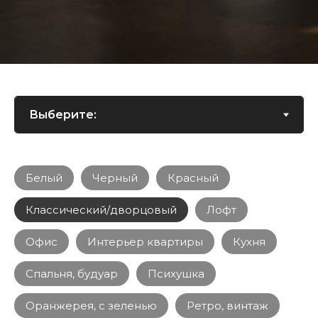
Белый
Черный
Красный
Классический/дворцовый
Лофт
Офис
Интерьер квартиры
Кухня
Спальня, будуар
Психушка
Оранжерея, с зеленью
Ретро, винтаж