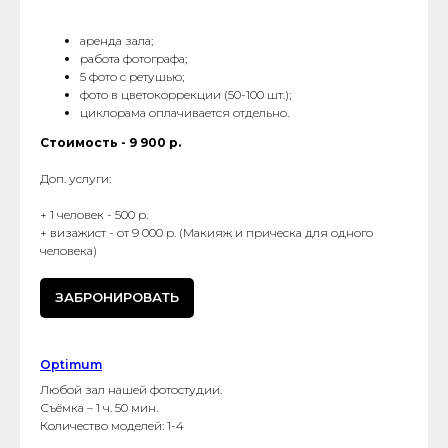
аренда зала;
работа фотографа;
5 фото с ретушью;
фото в цветокоррекции (50-100 шт.);
циклорама оплачивается отдельно.
Стоимость - 9 900 р.
Доп. услуги:
+ 1 человек - 500 р.
+ визажист - от 9 000 р. (Макияж и прическа для одного
человека)
ЗАБРОНИРОВАТЬ
Optimum
Любой зал нашей фотостудии.
Съёмка – 1 ч. 50 мин.
Количество моделей: 1-4