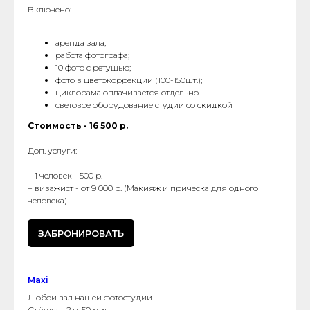
Включено:
аренда зала;
работа фотографа;
10 фото с ретушью;
фото в цветокоррекции (100-150шт.);
циклорама оплачивается отдельно.
световое оборудование студии со скидкой
Стоимость - 16 500 р.
Доп. услуги:
+ 1 человек - 500 р.
+ визажист - от 9 000 р. (Макияж и прическа для одного
человека).
ЗАБРОНИРОВАТЬ
Maxi
Любой зал нашей фотостудии.
Съёмка – 2 ч. 50 мин.