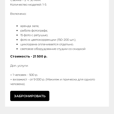
Количество моделей: 1-5
Включено:
аренда зала;
работа фотографа;
15 фото с ретушью;
фото в цветокоррекции (150-200 шт.);
циклорама оплачивается отдельно.
световое оборудование студии со скидкой
Стоимость - 21 500 р.
Доп. услуги:
+ 1 человек - 500 р.
+ визажист - от 9 000 р. (Макияж и прическа для одного
человека).
ЗАБРОНИРОВАТЬ