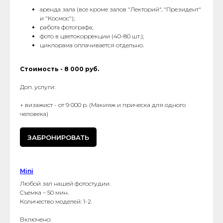
аренда зала (все кроме залов "Лекторий", "Президент"
и "Космос");
работа фотографа;
фото в цветокоррекции (40-80 шт.);
циклорама оплачивается отдельно.
Стоимость - 8 000 руб.
Доп. услуги:
+ визажист - от 9 000 р. (Макияж и прическа для одного
человека)
ЗАБРОНИРОВАТЬ
Mini
Любой зал нашей фотостудии.
Cъемка – 50 мин.
Количество моделей: 1-2.
Включено: