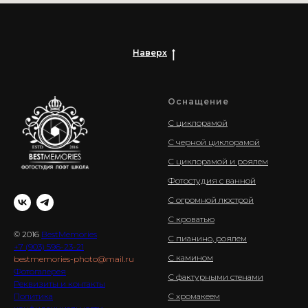
Наверх
Оснащение
С циклорамой
С черной циклорамой
С циклорамой и роялем
Фотостудия с ванной
С огромной люстрой
С кроватью
© 2016
BestMemories
С пианино, роялем
+7 (903) 596-23-21
С камином
bestmemories-photo@mail.ru
Фотогалерея
С фактурными стенами
Реквизиты и контакты
Политика
С хромакеем