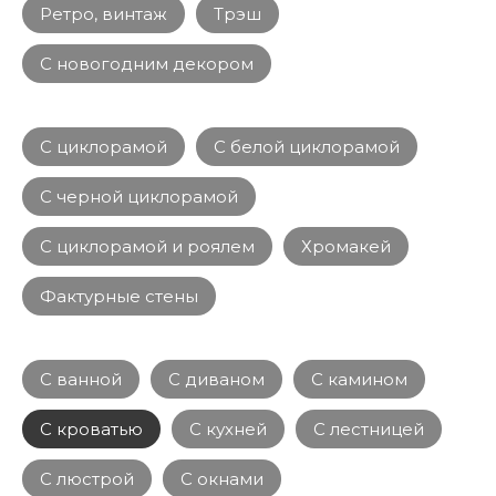
Ретро, винтаж
Трэш
С новогодним декором
С циклорамой
С белой циклорамой
С черной циклорамой
С циклорамой и роялем
Хромакей
Фактурные стены
С ванной
С диваном
С камином
С кроватью
С кухней
С лестницей
С люстрой
С окнами