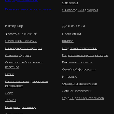
конфиденциальности
С лазером
Пользовательское соглашение
С новогодним декором
Интерьер
Для съемки
Фотостудия с кухней
Предметной
С большими окнами
Клипов
С интерьером квартиры
Свадебной фотосессии
Спальня, будуар
Видеосъемки курсов, обзоров
Советская заброшенная
Рекламных роликов
квартира
Семейной фотосессии
Офис
Интервью
С классическим, дворцовым
Одежды и аксессуаров
интерьером
Детской фотосессии
Лофт
Студия для маркетплейсов
Черная
Психушка
,
больница