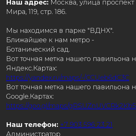
Наш адрес:
Москва, улица проспект
Мира, 119, стр. 186.
Мы находимся в парке "ВДНХ".
Ближайшее к нам метро -
Ботанический сад.
Вот точная метка нашего павильона н
Яндекс.Картах:
https://yandex.ru/maps/-/CCUeb6dC3C
Вот точная метка нашего павильона н
Google.Картах:
https://goo.gl/maps/gRSUZnUVCRk2Kb
Наш телефон:
+7 903 596 23 21
Администратор