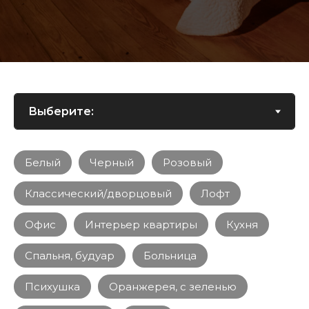
Белый
Черный
Розовый
Классический/дворцовый
Лофт
Офис
Интерьер квартиры
Кухня
Спальня, будуар
Больница
Психушка
Оранжерея, с зеленью