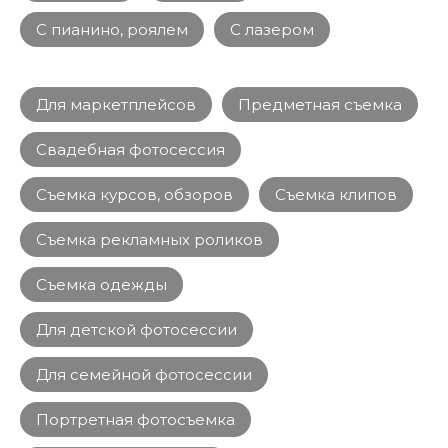
С пианино, роялем
С лазером
Для маркетплейсов
Предметная съемка
Свадебная фотосессия
Съемка курсов, обзоров
Съемка клипов
Съемка рекламных роликов
Съемка одежды
Для детской фотосессии
Для семейной фотосессии
Портретная фотосъемка