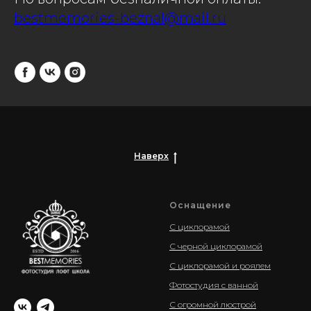
bestmemories-beznal@mail.ru
Наверх
Оснащение
С циклорамой
С черной циклорамой
С циклорамой и роялем
Фотостудия с ванной
С огромной люстрой