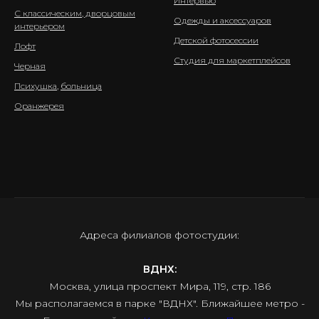
Интервью
С классическим, дворцовым
Одежды и аксессуаров
интерьером
Детской фотосессии
Лофт
Студия для маркетплейсов
Черная
Психушка
,
больница
Оранжерея
Адреса филиалов фотостудии:
ВДНХ:
Москва, улица проспект Мира, 119, стр. 186
Мы располагаемся в парке "ВДНХ". Ближайшее метро -