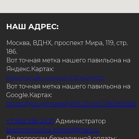
НАШ АДРЕС:
Москва, ВДНХ,
проспект Мира, 119, стр.
186.
Вот точная метка нашего павильона на
Яндекс.Картах:
https://yandex.ru/maps/-/CBUKiZFKDD
Вот точная метка нашего павильона на
Google.Картах:
https://goo.gl/maps/gRSUZnUVCRk2Kb5b6
+7 903 596 23 21
Администратор
bestmemories-photo@mail.ru
По вопросам безналичной оплаты: