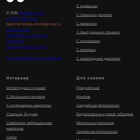
С кроватью
© 2016
BestMemories
С пианино, роялем
+7 (903) 596-23-21
С камином
bestmemories-photo@mail.ru
Фотогалерея
С фактурными стенами
Реквизиты и контакты
Политика
С хромакеем
конфиденциальности
С лазером
Пользовательское соглашение
С новогодним декором
Интерьер
Для съемки
Фотостудия с кухней
Предметной
С большими окнами
Клипов
С интерьером квартиры
Свадебной фотосессии
Спальня, будуар
Видеосъемки курсов, обзоров
Советская заброшенная
Рекламных роликов
квартира
Семейной фотосессии
Офис