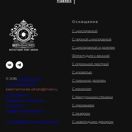
Наверх
Оснащение
С циклорамой
С черной циклорамой
С циклорамой и роялем
Фотостудия с ванной
С огромной люстрой
С кроватью
© 2016
BestMemories
С пианино, роялем
+7 (903) 596-23-21
С камином
bestmemories-photo@mail.ru
Фотогалерея
С фактурными стенами
Реквизиты и контакты
Политика
С хромакеем
конфиденциальности
С лазером
Пользовательское соглашение
С новогодним декором