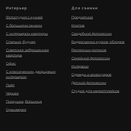
Интерьер
Для съемки
Фотостудия с кухней
Предметной
С большими окнами
Клипов
С интерьером квартиры
Свадебной фотосессии
Спальня, будуар
Видеосъемки курсов, обзоров
Советская заброшенная
Рекламных роликов
квартира
Семейной фотосессии
Офис
Интервью
С классическим, дворцовым
Одежды и аксессуаров
интерьером
Детской фотосессии
Лофт
Студия для маркетплейсов
Черная
Психушка
,
больница
Оранжерея