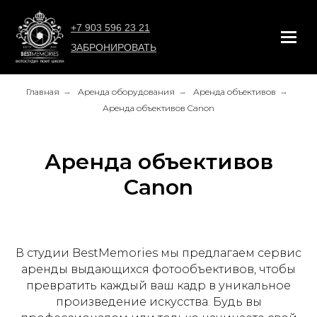
+7 903 596 23 21
ЗАБРОНИРОВАТЬ
Главная
→
Аренда оборудования
→
Аренда объективов
→
Аренда объективов Canon
Аренда объективов
Canon
В студии BestMemories мы предлагаем сервис
аренды выдающихся фотообъективов, чтобы
превратить каждый ваш кадр в уникальное
произведение искусства. Будь вы