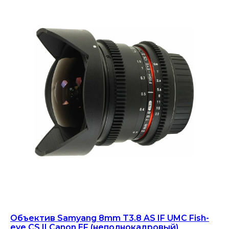
Объектив Samyang 8mm T3.8 AS IF UMC Fish-
eye CS II Canon EF (неполнокадровый)