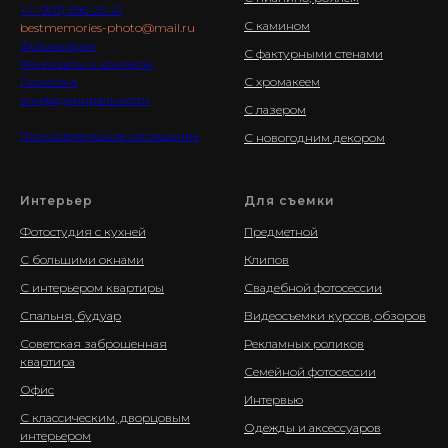
+7 (903) 596-23-21
С камином
bestmemories-photo@mail.ru
Фотогалерея
С фактурными стенами
Реквизиты и контакты
Политика
С хромакеем
конфиденциальности
С лазером
Пользовательское соглашение
С новогодним декором
Интерьер
Для съемки
Фотостудия с кухней
Предметной
С большими окнами
Клипов
С интерьером квартиры
Свадебной фотосессии
Спальня, будуар
Видеосъемки курсов, обзоров
Советская заброшенная
Рекламных роликов
квартира
Семейной фотосессии
Офис
Интервью
С классическим, дворцовым
Одежды и аксессуаров
интерьером