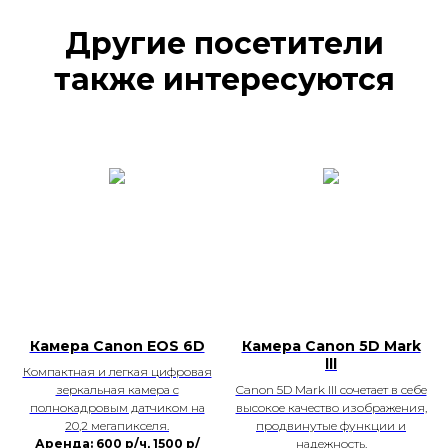
Другие посетители
также интересуются
Камера Canon EOS 6D
Камера Canon 5D Mark
lll
Компактная и легкая цифровая
зеркальная камера с
Canon 5D Mark III сочетает в себе
полнокадровым датчиком на
высокое качество изображения,
20,2 мегапикселя.
продвинутые функции и
Аренда: 600 р/ч, 1500 р/
надежность.