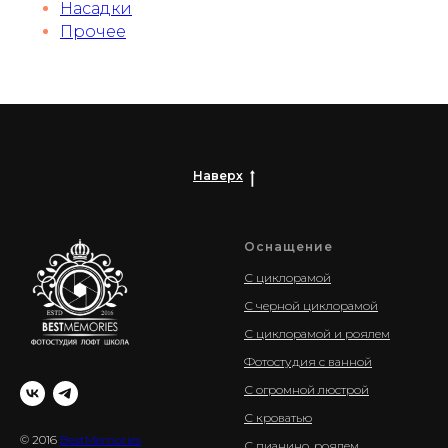
Насадки
Прочее
Наверх
Оснащение
С циклорамой
С черной циклорамой
С циклорамой и роялем
Фотостудия с ванной
С огромной люстрой
С кроватью
© 2016
BestMemories
С пианино, роялем