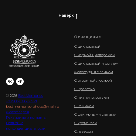
Наверх
Оснащение
С циклорамой
С черной циклорамой
С циклорамой и роялем
Фотостудия с ванной
С огромной люстрой
С кроватью
© 2016
BestMemories
С пианино, роялем
+7 (903) 596-23-21
С камином
bestmemories-photo@mail.ru
Фотогалерея
С фактурными стенами
Реквизиты и контакты
Политика
С хромакеем
конфиденциальности
С лазером