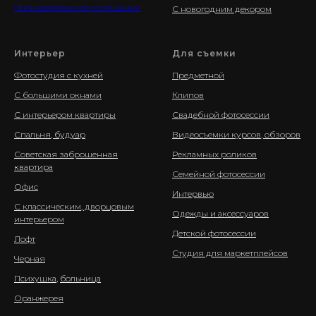
Пользовательское соглашение
С новогодним декором
Интерьер
Для съемки
Фотостудия с кухней
Предметной
С большими окнами
Клипов
С интерьером квартиры
Свадебной фотосессии
Спальня, будуар
Видеосъемки курсов, обзоров
Советская заброшенная
Рекламных роликов
квартира
Семейной фотосессии
Офис
Интервью
С классическим, дворцовым
Одежды и аксессуаров
интерьером
Детской фотосессии
Лофт
Студия для маркетплейсов
Черная
Психушка
,
больница
Оранжерея