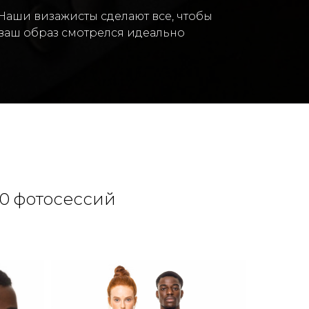
Наши визажисты сделают все, чтобы
ваш образ смотрелся идеально
0 фотосессий