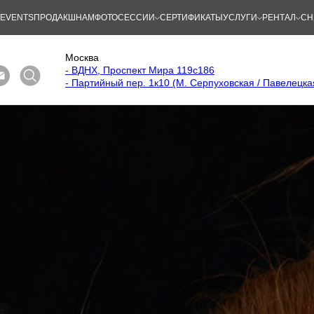
/EVENTS
ПРОДАКШНАМ
ФОТОСЕССИИ
СЕРТИФИКАТЫ
УСЛУГИ
РЕНТАЛ
СН
Москва
- ВДНХ, Проспект Мира 119с186
- Партийный пер. 1к10 (М. Серпуховская / Павелецка