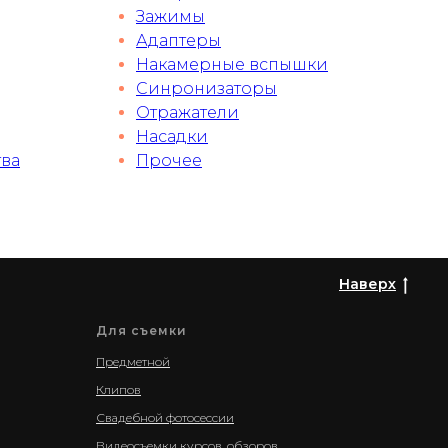
Зажимы
Адаптеры
Накамерные вспышки
Синронизаторы
Отражатели
Насадки
тва
Прочее
Наверх
Для съемки
Предметной
Клипов
Свадебной фотосессии
Видеосъемки курсов, обзоров