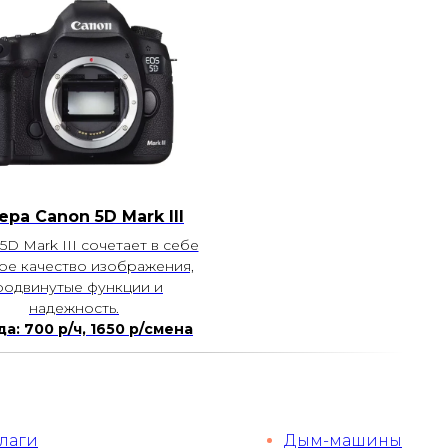
ера Canon 5D Mark lll
5D Mark III сочетает в себе
ое качество изображения,
родвинутые функции и
надежность.
а: 700 р/ч, 1650 р/смена
лаги
Дым-машины