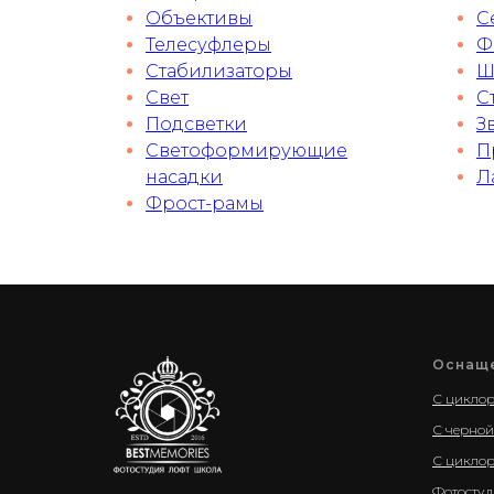
Объективы
С
Телесуфлеры
Ф
Стабилизаторы
Ш
Свет
С
Подсветки
З
Светоформирующие
П
насадки
Л
Фрост-рамы
Оснащ
С цикло
С черно
С циклор
Фотостуд