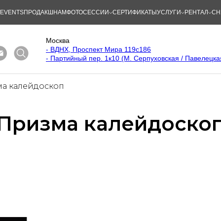
/EVENTS
ПРОДАКШНАМ
ФОТОСЕССИИ
СЕРТИФИКАТЫ
УСЛУГИ
РЕНТАЛ
СН
Москва
- ВДНХ, Проспект Мира 119с186
- Партийный пер. 1к10 (М. Серпуховская / Павелецка
а калейдоскоп
Призма калейдоско