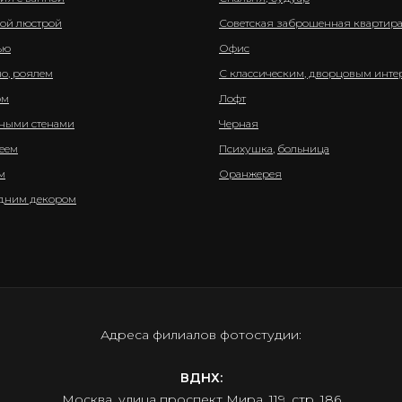
ой люстрой
Советская заброшенная квартир
ью
Офис
о, роялем
С классическим, дворцовым инте
ом
Лофт
ными стенами
Черная
еем
Психушка
,
больница
м
Оранжерея
одним декором
Адреса филиалов фотостудии:
ВДНХ:
Москва, улица проспект Мира, 119, стр. 186