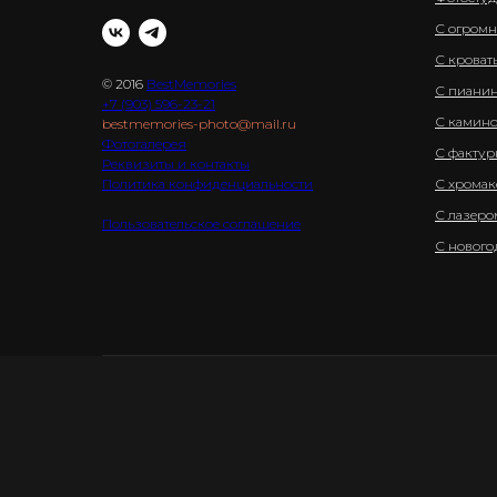
С огромн
С кроват
© 2016
BestMemories
С пианин
+7 (903) 596-23-21
С камин
bestmemories-photo@mail.ru
Фотогалерея
С фактур
Реквизиты и контакты
Политика конфиденциальности
С хромак
С лазеро
Пользовательское соглашение
С новог