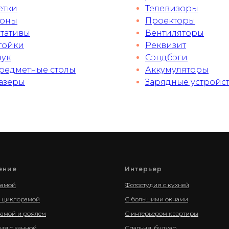
етки
Телевизоры
оны
Проекторы
тативы
Вентиляторы
тойки
Реквизит
вук
Сэндбэги
редметные столы
Аккумуляторы
азеры
Зарядные устройс
ение
Интерьер
рамой
Фотостудия с кухней
й циклорамой
С большими окнами
амой и роялем
С интерьером квартиры
ия с ванной
Спальня, будуар