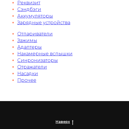
Реквизит
Сэндбэги
Аккумуляторы
Зарядные устройства
Отпариватели
Зажимы
Адаптеры
Накамерные вспышки
Синронизаторы
Отражатели
Насадки
Прочее
Наверх