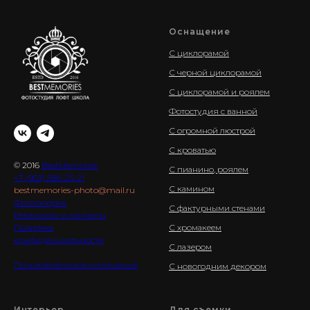
Оснащение
С циклорамой
С черной циклорамой
С циклорамой и роялем
Фотостудия с ванной
С огромной люстрой
С кроватью
© 2016
BestMemories
С пианино, роялем
+7 (903) 596-23-21
С камином
bestmemories-photo@mail.ru
Фотогалерея
С фактурными стенами
Реквизиты и контакты
Политика
С хромакеем
конфиденциальности
С лазером
Пользовательское соглашение
С новогодним декором
Интерьер
Для съемки