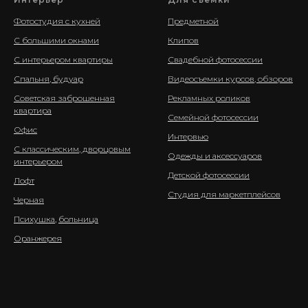
Фотостудия с кухней
Предметной
С большими окнами
Клипов
С интерьером квартиры
Свадебной фотосессии
Спальня, будуар
Видеосъемки курсов, обзоров
Советская заброшенная
Рекламных роликов
квартира
Семейной фотосессии
Офис
Интервью
С классическим, дворцовым
Одежды и аксессуаров
интерьером
Детской фотосессии
Лофт
Студия для маркетплейсов
Черная
Психушка
,
больница
Оранжерея